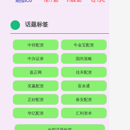
期指IC0
7877.80
+164.40
+2.13%
话题标签
中祥配资
牛金宝配资
中兴证券
国尚策略
嘉正网
佳禾配资
笑赢配资
富余通
正好配资
春安配资
华亿配资
汇利资本
全部话题标签