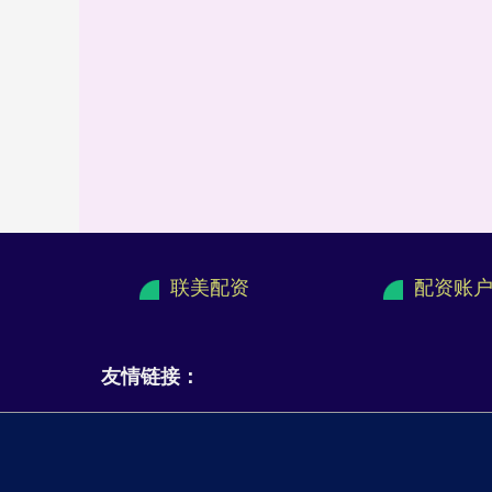
联美配资
配资账
友情链接：