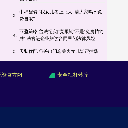
中祥配资 “我女儿考上北大, 请大家喝水免
3、
费自取”
互盈策略 普法纪实|“宽限期”不是“免责挡箭
4、
牌” 法官进企业解读合同里的法律风险
天弘优配 爸爸出门忘关火女儿淡定控场
5、
配资官方网
安全杠杆炒股