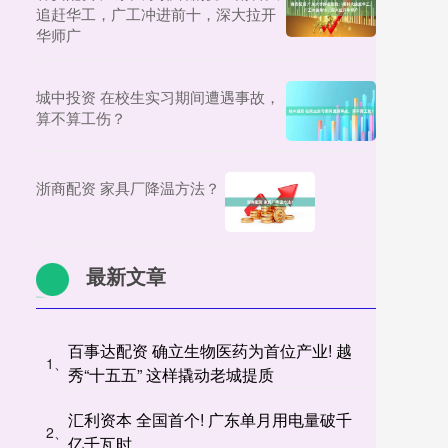
追赶华工，广工冲进前十，深大拉开
华师广
城中投资 在校生实习期间遭遇事故，
算不算工伤？
浙商配资 家具厂降温方法？
最新文章
百事达配资 确立生物医药为首位产业! 越
1、
秀“十五五” 这样撬动老城提质
汇利资本 全国首个! 广东单月用电量破千
2、
亿千瓦时