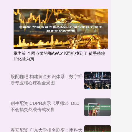
掌尚策 全网点赞的鄂A9A51K司机找到了 徒手移轮
胎化险为夷
股配咖吧 构建黄金知识体系：数字经
济专业核心课程全景图
创牛配资 CDPR表示《巫师3》DLC
不会搞突然袭击式发售
春安配资 广东大学排名剧变：南科大