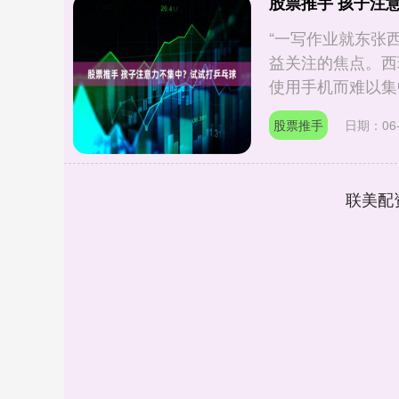
股票推手 孩子注
“一写作业就东张
益关注的焦点。西
使用手机而难以集中
股票推手
日期：06-
联美配