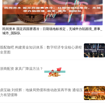
民间资本 国足四国赛遇冷：日期场地标准定，无城申办陷困境_赛事_
城市_国际队
股配咖吧 构建黄金知识体系：数字经济专业核心课程
全景图
浙商配资 家具厂降温方法？
鼎宝融 刘煜辉：地缘局势缓和推动政策再平衡 通缩压
力有望缓释