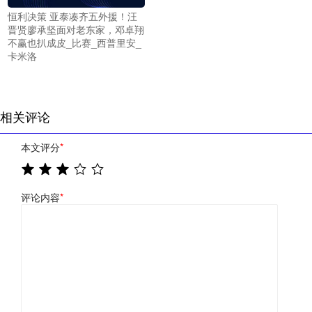
恒利决策 亚泰凑齐五外援！汪
晋贤廖承坚面对老东家，邓卓翔
不赢也扒成皮_比赛_西普里安_
卡米洛
相关评论
本文评分
*
评论内容
*