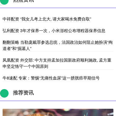
中祥配资 “我女儿考上北大, 请大家喝水免费自取”
弘利配资 3年才保养一次，小米澎程公布增程器保养信息
翻翻策略 当勒庞戴罪参选总统，法国政治如何阻止她扮演“殉
道者”和“掘墓人”
凤凰配资 外交部: 中方支持孟加拉国新政府顺利施政, 孟方重
申坚定恪守一个中国原则
牛8速配 专家：警惕“无痛性血尿”这一膀胱癌早期信号
推荐资讯