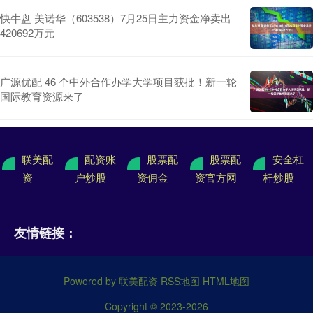
快牛盘 美诺华（603538）7月25日主力资金净卖出
420692万元
广源优配 46 个中外合作办学大学项目获批！新一轮
国际教育资源来了
联美配
配资账
股票配
股票配
安全杠
资
户炒股
资佣金
资官方网
杆炒股
友情链接：
Powered by
联美配资
RSS地图
HTML地图
Copyright
© 2023-2026