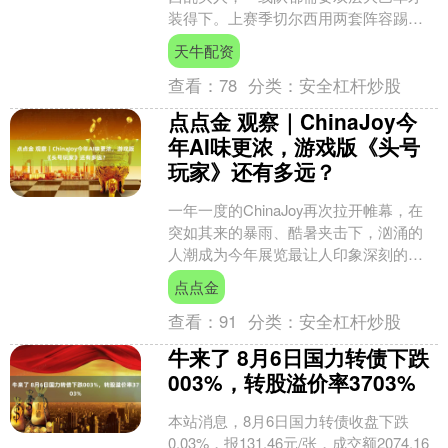
装得下。上赛季切尔西用两套阵容踢英
超和欧协联，不仅英超取得第四名获得
天牛配资
欧冠名额，还夺得欧协联的....
查看：
78
分类：
安全杠杆炒股
点点金 观察｜ChinaJoy今
年AI味更浓，游戏版《头号
玩家》还有多远？
一年一度的ChinaJoy再次拉开帷幕，在
突如其来的暴雨、酷暑夹击下，汹涌的
人潮成为今年展览最让人印象深刻的画
像。 “游戏行业明显复苏了，展馆今年几
点点金
乎全部满流。....
查看：
91
分类：
安全杠杆炒股
牛来了 8月6日国力转债下跌
003%，转股溢价率3703%
本站消息，8月6日国力转债收盘下跌
0.03%，报131.46元/张，成交额2074.16