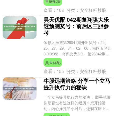
景盛配资
最初....
查看：
108
分类：
安全杠杆炒股
昊天优配 042期董翔骐大乐
透预测奖号：前后区三胆参
考
体彩大乐透第26041期开出奖号：24、
25、27、29、34 + 02、06，前区五区比
0:0:0:3:2，奇偶比为5:0。 第26042期大
乐透奖号数据统计....
昊天优配
查看：
155
分类：
安全杠杆炒股
牛股远期策略 分享一个立马
提升执行力的秘诀
一个立马提升执行力的秘诀： 顺手就做
你是否也有过这样的经历？想开始运
动，内心挣扎半小时后，还躺在床上没
能起身；想要学习一项新技能，收藏了