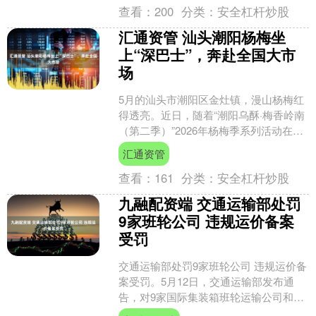
查看：
200
分类：
安全杠杆炒股
汇通资管 汕头潮阳杨梅坐
上“深巴士”，奔赴全国大市
场
5月的汕头市潮阳区金灶镇，漫山杨梅红
得透亮。近日，随着“潮阳乌酥·梅香岭南
（第二季）”2026年杨梅季系列活动在金
灶镇文化广场启幕，深圳巴士集团的公
汇通资管
交车身也同步....
查看：
161
分类：
安全杠杆炒股
九融配资端 交通运输部处罚
9家班轮公司 违规运价备案
受罚
交通运输部处罚9家班轮公司 违规运价备
案受罚。5月12日，交通运输部发布通
告，对9家国际集装箱班轮运输公司和7
家无船承运业务经营者实施行政处罚。