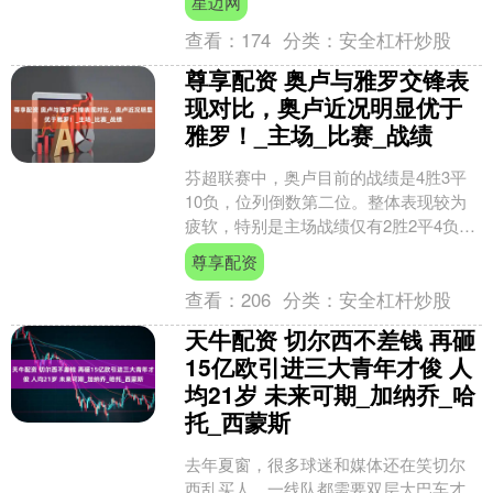
星迈网
浪财经直播间进行主题....
查看：
174
分类：
安全杠杆炒股
尊享配资 奥卢与雅罗交锋表
现对比，奥卢近况明显优于
雅罗！_主场_比赛_战绩
芬超联赛中，奥卢目前的战绩是4胜3平
10负，位列倒数第二位。整体表现较为
疲软，特别是主场战绩仅有2胜2平4负，
进12球失19球，防守不力。 尽管如此，
尊享配资
奥卢并非状....
查看：
206
分类：
安全杠杆炒股
天牛配资 切尔西不差钱 再砸
15亿欧引进三大青年才俊 人
均21岁 未来可期_加纳乔_哈
托_西蒙斯
去年夏窗，很多球迷和媒体还在笑切尔
西乱买人，一线队都需要双层大巴车才