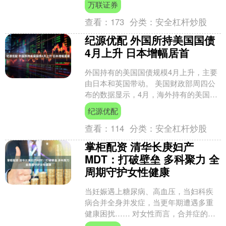
万联证券
会同国家卫生健康委、国....
查看：
173
分类：
安全杠杆炒股
纪源优配 外国所持美国国债
4月上升 日本增幅居首
外国持有的美国国债规模4月上升，主要
由日本和英国带动。 美国财政部周四公
布的数据显示，4月，海外持有的美国国
债规模较前月小幅增加39亿美元，此前3
纪源优配
月减少逾1，3....
查看：
114
分类：
安全杠杆炒股
掌柜配资 清华长庚妇产
MDT：打破壁垒 多科聚力 全
周期守护女性健康
当妊娠遇上糖尿病、高血压，当妇科疾
病合并全身并发症，当更年期遭遇多重
健康困扰…… 对女性而言，合并症的存
在让诊疗之路变得艰难。单一科室“单打