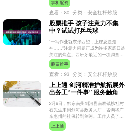
掌柜配资
独斗”，难以兼顾全身....
查看：
80
分类：
安全杠杆炒股
股票推手 孩子注意力不集
中？试试打乒乓球
“一写作业就东张西望，上课总是走
神……”注意力问题正成为许多家庭日益
关注的焦点。西班牙最近的一项调查显
示，61%的家长担心孩子因过度使用手机
股票推手
而难以集中注意力。面....
查看：
93
分类：
安全杠杆炒股
上上通 剑河精准护航拓展外
出务工“一件事” 服务触角
2月9日，黔东南州剑河县南寨镇柳社村
石先生来到剑河县政务大厅，咨询将广
东惠州的社保转到剑河。工作人员了解
后，通过外出务工“一件事”集成服务很快
上上通
就为其办理了城乡居....