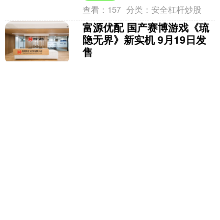
查看：
157
分类：
安全杠杆炒股
富源优配 国产赛博游戏《琉
隐无界》新实机 9月19日发
售
近日KingnaGame工作室公布了国产赛博
游戏《琉隐无界》新实机演示，超强雷
暴雁翎雷刃的爽击时刻，目前游戏有环
首刀，雁翎刀，突刺剑，双手大剑和长
富源优配
枪。游戏将于2....
查看：
210
分类：
安全杠杆炒股
创元网 问止中医 | 中医治小
儿抽动症，快乐看诊，结果
美好
《AI岐黄——中医大脑疑难重症医案集》
小儿抽动症，在中医属于“肝风”、“筋惕
肉瞤”、“瘛疭”、“慢惊风”的范畴。中医学
认为，抽动症多与儿童的“肝常有余、心