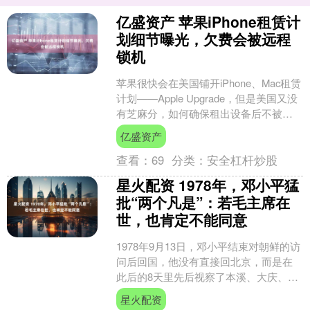
亿盛资产 苹果iPhone租赁计
划细节曝光，欠费会被远程
锁机
苹果很快会在美国铺开iPhone、Mac租赁
计划——Apple Upgrade，但是美国又没
有芝麻分，如何确保租出设备后不被零
元购呢，iOS 27测试固件代码向....
亿盛资产
查看：
69
分类：
安全杠杆炒股
星火配资 1978年，邓小平猛
批“两个凡是”：若毛主席在
世，也肯定不能同意
1978年9月13日，邓小平结束对朝鲜的访
问后回国，他没有直接回北京，而是在
此后的8天里先后视察了本溪、大庆、哈
尔滨、长春、沈阳、鞍山、唐山、天津8
星火配资
个城市，他每....