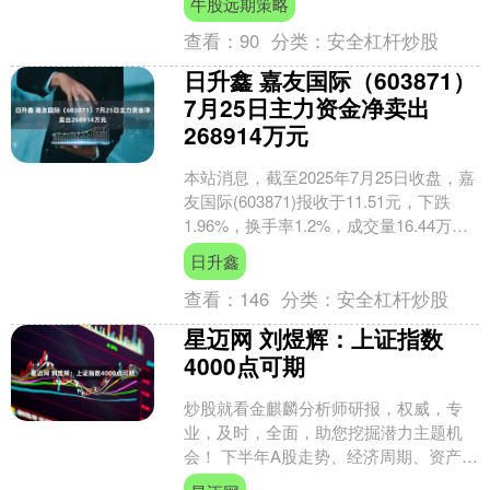
牛股远期策略
很多课程视频，却一次都....
查看：
90
分类：
安全杠杆炒股
日升鑫 嘉友国际（603871）
7月25日主力资金净卖出
268914万元
本站消息，截至2025年7月25日收盘，嘉
友国际(603871)报收于11.51元，下跌
1.96%，换手率1.2%，成交量16.44万
手，成交额1.91亿元。 ....
日升鑫
查看：
146
分类：
安全杠杆炒股
星迈网 刘煜辉：上证指数
4000点可期
炒股就看金麒麟分析师研报，权威，专
业，及时，全面，助您挖掘潜力主题机
会！ 下半年A股走势、经济周期、资产配
置等关键问题如何看待？刘煜辉做客新