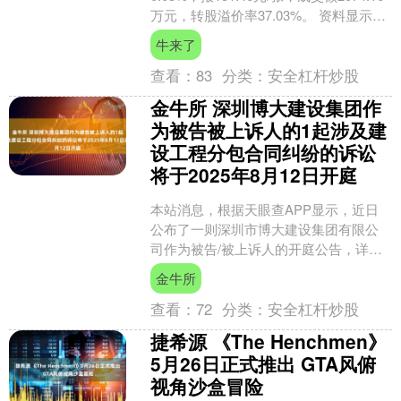
万元，转股溢价率37.03%。 资料显示，
国力转债信用级别为“A+”，债....
牛来了
查看：
83
分类：
安全杠杆炒股
金牛所 深圳博大建设集团作
为被告被上诉人的1起涉及建
设工程分包合同纠纷的诉讼
将于2025年8月12日开庭
本站消息，根据天眼查APP显示，近日
公布了一则深圳市博大建设集团有限公
司作为被告/被上诉人的开庭公告，详细
内容如下： 案号：（2025）沪0120民初
金牛所
11720....
查看：
72
分类：
安全杠杆炒股
捷希源 《The Henchmen》
5月26日正式推出 GTA风俯
视角沙盒冒险