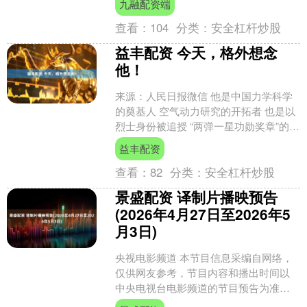
九融配资端
根据通告，202....
查看：
104
分类：
安全杠杆炒股
益丰配资 今天，格外想念
他！
来源：人民日报微信 他是中国力学科学
的奠基人 空气动力研究的开拓者 也是以
烈士身份被追授 “两弹一星功勋奖章”的科
学家 他是 今天是 郭永怀先生的诞辰 岁
益丰配资
月流转....
查看：
82
分类：
安全杠杆炒股
景盛配资 译制片播映预告
(2026年4月27日至2026年5
月3日)
央视电影频道 本节目信息采编自网络，
仅供网友参考，节目内容和播出时间以
中央电视台电影频道的节目预告为准。
2025年4月27日，星期一 13:47 【印度】