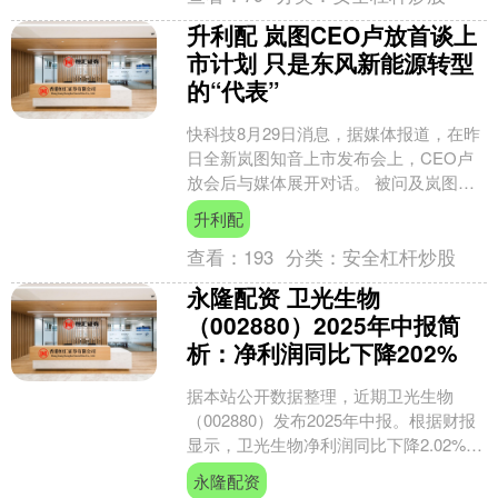
升利配 岚图CEO卢放首谈上
市计划 只是东风新能源转型
的“代表”
快科技8月29日消息，据媒体报道，在昨
日全新岚图知音上市发布会上，CEO卢
放会后与媒体展开对话。 被问及岚图汽
车IPO上市时，卢放表示，一切以集团的
升利配
公告为准。 ....
查看：
193
分类：
安全杠杆炒股
永隆配资 卫光生物
（002880）2025年中报简
析：净利润同比下降202%
据本站公开数据整理，近期卫光生物
（002880）发布2025年中报。根据财报
显示，卫光生物净利润同比下降2.02%。
截至本报告期末，公司营业总收入5.18亿
永隆配资
元，....