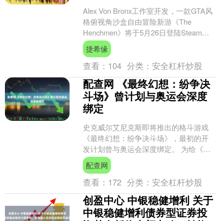
Alex Von Bronx工作室开发，一款GTA风
格俯视角沙盒自由冒险新游《The
Henchmen》将于5月26日登陆Steam正
式推出。 《The Hen....
捷希缘
查看：
104
分类：
安全杠杆炒股
配查网 《最终幻想：纷争决
斗场》曾计划与奥运会深度
绑定
史克威尔艾尼克斯即将推出的格斗游戏
《最终幻想：纷争决斗场》，最初的开
发计划曾与奥运会深度绑定。 为给《最
终幻想：纷争》系列全新续作《最终幻
配查网
想：纷争决斗场》预热，....
查看：
172
分类：
安全杠杆炒股
创盈中心 中银稳健增利 关于
中银稳健增利债券型证券投