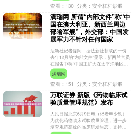
查看：
130
分类：
安全杠杆炒股
满瑞网 所谓“内部文件”称“中
国在澳大利亚、新西兰周边
部署军舰”，外交部：中国发
展军力不针对任何国家
法新社记者提问，据法新社获取的一份
去年12月的“内部文件”显示，新西兰官员
在报告中称“中国正扩大在太平洋地区的
军事部署，相关行动包括开展弹道导弹
满瑞网
试验，并在澳大利....
查看：
151
分类：
安全杠杆炒股
万联证券 新版《药物临床试
验质量管理规范》发布
人民日报北京6月9日电（记者申少铁）
为优化药物临床试验质量管理，进一步
培育规范高效的临床研发生态，支持生
物医药研发创新，国家药品监督管理局