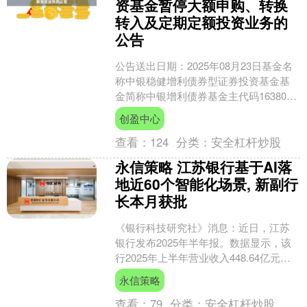
资基金暂停大额申购、转换
转入及定期定额投资业务的
公告
公告送出日期：2025年08月23日基金名
称中银稳健增利债券型证券投资基金基
金简称中银增利债券基金主代码163806
基金管理人名称中银基金管理有限公司
创盈中心
公告依据相....
查看：
124
分类：
安全杠杆炒股
永信策略 江苏银行基于AI落
地近60个智能化场景, 新副行
长本月获批
《银行科技研究社》消息：近日，江苏
银行发布2025年半年报。数据显示，该
行2025年上半年营业收入448.64亿元，
同比增长7.78%；归属于母公司股东的净
永信策略
利润....
查看：
79
分类：
安全杠杆炒股