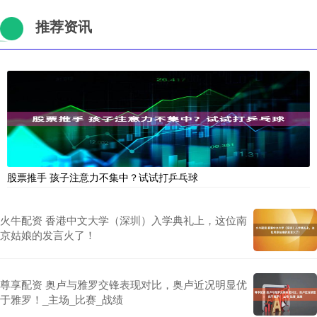
推荐资讯
股票推手 孩子注意力不集中？试试打乒乓球
火牛配资 香港中文大学（深圳）入学典礼上，这位南
京姑娘的发言火了！
尊享配资 奥卢与雅罗交锋表现对比，奥卢近况明显优
于雅罗！_主场_比赛_战绩