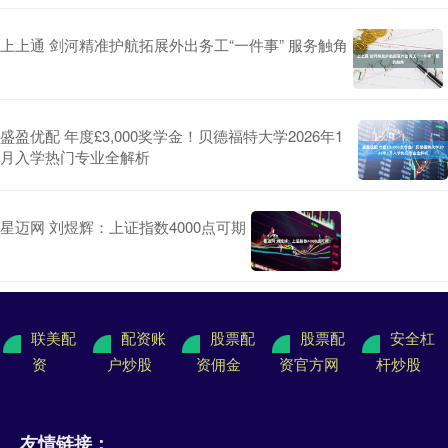
上上通 剑河精准护航拓展外出务工“一件事” 服务触角
盛盈优配 年度£3,000奖学金！贝德福特大学2026年1
月入学热门专业全解析
星迈网 刘煜辉：上证指数4000点可期
联美配
配资账
股票配
股票配
安全杠
资
户炒股
资佣金
资官方网
杆炒股
友情链接：