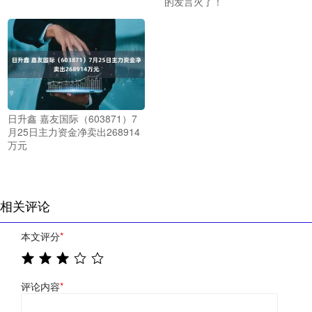
的发言火了！
日升鑫 嘉友国际（603871）7
月25日主力资金净卖出268914
万元
相关评论
本文评分
*
评论内容
*