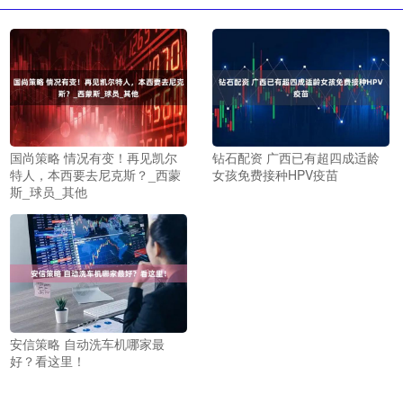
国尚策略 情况有变！再见凯尔
钻石配资 广西已有超四成适龄
特人，本西要去尼克斯？_西蒙
女孩免费接种HPV疫苗
斯_球员_其他
安信策略 自动洗车机哪家最
好？看这里！