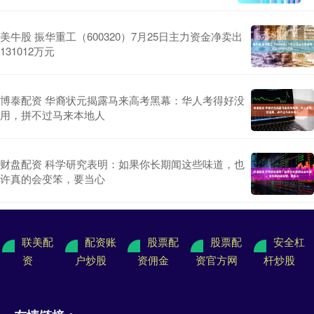
美牛股 振华重工（600320）7月25日主力资金净卖出
131012万元
博泰配资 华裔状元揭露马来高考黑幕：华人考得好没
用，拼不过马来本地人
财盘配资 科学研究表明：如果你长期闻这些味道，也
许真的会变笨，要当心
联美配
配资账
股票配
股票配
安全杠
资
户炒股
资佣金
资官方网
杆炒股