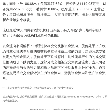
元，同比上升186.68%；负债率77.65%，投资收益1119.08万元，财
务费用2287.53万元，毛利率10.66%。振华重工（600320）主营业
务：港口机械及服务、海洋重工、大重特型钢结构、海上运输安装及
新产业等多个板块。
该股最近90天内共有2家机构给出评级，买入评级1家，增持评级1
家；过去90天内机构目标均价为5.56。
资金流向名词解释：指通过价格变化反推资金流向。股价处于上升状
态时主动性买单形成的成交额是推动股价上涨的力量，这部分成交额
被定义为资金流入，股价处于下跌状态时主动性卖单产生的的成交额
是推动股价下跌的力量，这部分成交额被定义为资金流出。当天两者
的差额即是当天两种力量相抵之后剩下的推动股价上升的净力。通过
逐笔交易单成交金额计算主力资金流向、游资资金流向和散户资金流
向。
注：主力资金为特大单成交，游资为大单成交，散户为中小单成交
以上内容为本站据公开信息整理，由AI算法生成（网信算备310104345710301240019号），不
构成投资建议。
联美配资提示：文章来自网络，不代表本站观点。