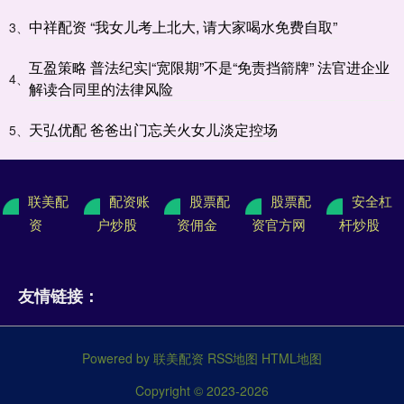
中祥配资 “我女儿考上北大, 请大家喝水免费自取”
3、
互盈策略 普法纪实|“宽限期”不是“免责挡箭牌” 法官进企业
4、
解读合同里的法律风险
天弘优配 爸爸出门忘关火女儿淡定控场
5、
联美配
配资账
股票配
股票配
安全杠
资
户炒股
资佣金
资官方网
杆炒股
友情链接：
Powered by
联美配资
RSS地图
HTML地图
Copyright
© 2023-2026