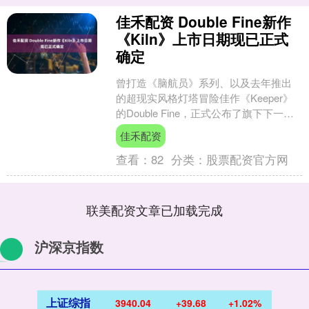
佳禾配资 Double Fine新作
《Kiln》上市日期现已正式
确定
曾打造《脑航员》系列、以及去年推出
的超现实风格灯塔冒险佳作《Keeper》
的Double Fine，正式公布了旗下下一款
怪趣新作《Kiln》的发售日期。 《Ki....
佳禾配资
查看：
82
分类：
股票配资官方网
联美配资文章已加载完成
沪深京指数
上证综指
3940.04
+39.68
+1.02%